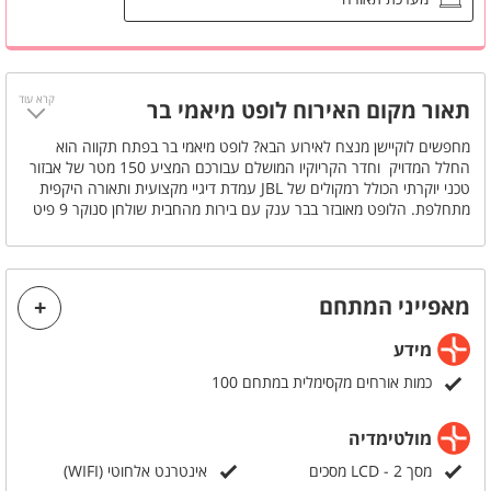
בר עם כסאות בר
מקרן
קרא עוד
מסך LCD
קיימים 2
תאור מקום האירוח לופט מיאמי בר
מזגן
מחפשים לוקיישן מנצח לאירוע הבא? לופט מיאמי בר בפתח תקווה הוא
החלל המדויק וחדר הקריוקיו המושלם עבורכם המציע 150 מטר של אבזור
טכני יוקרתי הכולל רמקולים של JBL עמדת דיגיי מקצועית ותאורה היקפית
מתחלפת. הלופט מאובזר בבר ענק עם בירות מהחבית שולחן סנוקר 9 פיט
ומקרן ענק המתאימים למגוון אירועים כמו הצעות נישואין ערבי גיבוש ומסיבות
רווקים לגילאי 21 ומעלה. המקום מחזיק ברישיון עסק מלא ומאפשר אירוח
של עד 100 איש בראש שקט עם אפשרות להזמנת חבילות אלכוהול
ועיצובים מיוחדים. זה הזמן לשדרג את החגיגה שלכם ולהזמין אירוע יוקרתי
מאפייני המתחם
עוד היום.
מידע
כמות אורחים מקסימלית במתחם 100
מולטימדיה
מסך LCD - 2 מסכים
אינטרנט אלחוטי (WIFI)