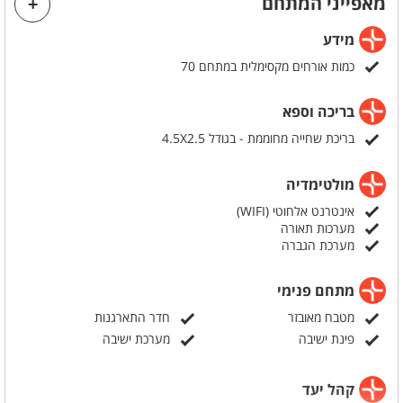
מאפייני המתחם
כלות? דאגנו לכם לחדר התארגנות מפנק עם כל מה שתצטרכו עבור היום
המיוחד שלכן, שולחן איפור, מראת גוף, תאורה מושלמת, פינות ישיבה ועוד
מידע
כמות אורחים מקסימלית במתחם 70
בריכה וספא
בריכת שחייה מחוממת - בגודל 4.5X2.5
מולטימדיה
אינטרנט אלחוטי (WIFI)
מערכות תאורה
מערכת הגברה
מתחם פנימי
מטבח מאובזר
חדר התארגנות
פינת ישיבה
מערכת ישיבה
קהל יעד