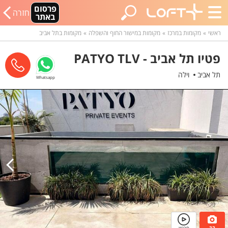
פרסום
חזרה
באתר
ראשי
מקומות במרכז
מקומות במישור החוף והשפלה
מקומות בתל אביב
פטיו תל אביב - PATYO TLV
תל אביב
וילה
Whatsapp
32
סרטון