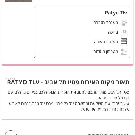
Patyo Tlv
מערכת הגברה
בריכה
מערכת תאורה
מטבחון מאובזר
נוף
נוף למגדלי תל אביב
מקרר
קרא עוד
מיקרוגל
תאור מקום האירוח פטיו תל אביב - PATYO TLV
מזגן
פטיו תל אביב מזמין אתכם לחגוג את האירוע הבא שלכם במקום מושלם עם
נוף תל אביבי מרהיב.
פינת ישיבה
עיצוב יחודי עם השקעה ומחשבה על כל פרט ופרט על מנת לגרום לאירוע
חדר שירותים
שלכם להיות הכי מדהים שיש.
המתחם משתרע על פני 200 מ"ר ומתאים לעד כ70 אורחים.
למתחם בריכה מחוממת, מערכת תאורה והגברה , מטבח מאובזר עם כל
האבזור החשמלי שתצטרכו, אפשרות לשילוב של חבילות אלכוהול, ארוחות
מגוונות, דיג'י עיצוב וקישוט ועוד מגון רב של אטרקציות.