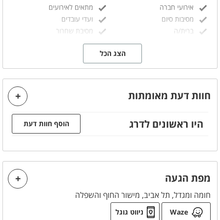
אירועי חברה
מתאים לאירועים
מסיבות סיום
ועדי עובדים
ברית/ה
מסיבת שחרור
ימי כיף
ערבי גיבוש
הצג הכל
ימי הולדת
מסיבות
מסיבות הפתעה
מתאים למסיבות
מסיבת רווקים
מסיבת רווקות
הצעות נישואין
בר/ ת מצווה
חוות דעת מאומתות
חתונות
קבוצות
היו ראשונים לדרג
הוסף חוות דעת
ניתן להוסיף בתוספת תשלום
חבילות אלכוהול
שף פרטי
שולחן שוק
דיג'י
עיצוב בלונים
מפת הגעה
אבזור מטבח
חומה ומגדל, תל אביב, מישור החוף והשפלה
מיקרוגל
תנור אפייה
Waze
ניווט גוגל