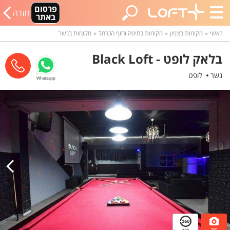
פרסום
חזרה
באתר
ראשי
מקומות בצפון
מקומות בחיפה וחוף הכרמל
מקומות בנשר
בלאק לופט - Black Loft
נשר
לופט
Whatsapp
26
סיור