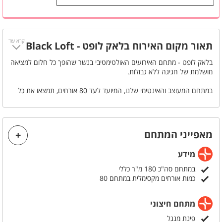
מקרן
מזגן
קרא עוד
תאור מקום האירוח בלאק לופט - Black Loft
בלאק לופט - מתחם האירועים האולטימטיבי בנשר שהופך כל חלום למציאה
מושלמת של חגיגה ללא גבולות.
במתחם המעוצב והאינטימי שלנו, המיועד לעד 80 אורחים, תמצאו את כל
מה שחלמתם עליו: מערכות סאונד מתקדמות, מערכת קריוקי חדישה ושולחן
סנוקר מקצועי. והכי חשוב - אצלנו תוכלו לחגוג ללא הגבלת רעש ולתת
לשמחה לזרום בחופשיות.
מאפייני המתחם
בואו ליצור איתנו את האירוע המושלם שלכם, במקום שתוכנן במיוחד כדי
להפוך כל מסיבה לחוויה בלתי נשכחת. בין אם זו מסיבת יום הולדת, אירוע
מידע
חברה או כל שמחה אחרת - בבלאק לופט החגיגה שלכם תהיה בדיוק כפי
שדמיינתם.
במתחם סה"כ 180 מ"ר כללי
כמות אורחים מקסימלית במתחם 80
מתחם חיצוני
פינת מנגל