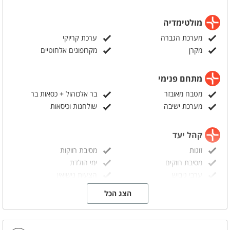
מולטימדיה
מערכת הגברה
ערכת קריוקי
מקרן
מקרופונים אלחוטיים
מתחם פנימי
מטבח מאובזר
בר אלכוהול + כסאות בר
מערכת ישיבה
שולחנות וכיסאות
קהל יעד
זוגות
מסיבת רווקות
מסיבת רווקים
ימי הולדת
ערבי גיבוש
הצעות נישואין
מסיבות הפתעה
בר/ ת מצווה
הצג הכל
מסיבת גיוס
אירועי חברה
אבזור מטבח