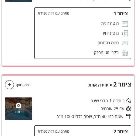
צימר 1
מתחם עם דלת נפרדת
מיטה זוגית
מיטת יחיד
ספה נפתחת
ג'קוזי זוגי מפנק
פינת קפה
חניה פרטית
מטבחון
צימר 2
יחידה אחת
מידע נוסף
מקרר קטן
ביחידה 1 חדרי שינה
מסך LCD
עד 25 אורחים
מזגן
תמונות
שטח בנוי 40 מ"ר,
שטח כללי 1000 מ"ר
ארונות לאחסון
שידות לאחסון
צימר 2
מתחם עם דלת נפרדת