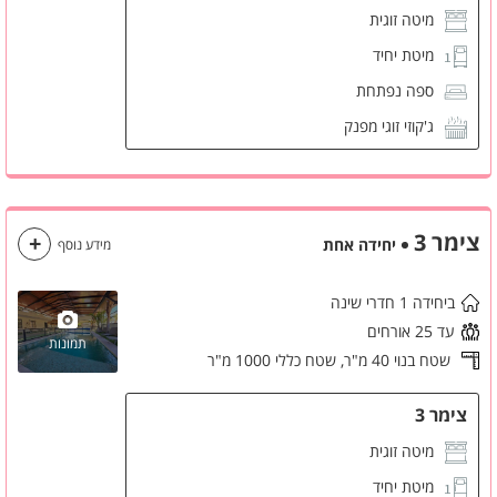
חדר רחצה פרטי
מיטה זוגית
מיטת יחיד
ספה נפתחת
ג'קוזי זוגי מפנק
פינת קפה
חניה פרטית
מטבחון
צימר 3
יחידה אחת
מידע נוסף
מקרר קטן
ביחידה 1 חדרי שינה
מסך LCD
עד 25 אורחים
מזגן
תמונות
שטח בנוי 40 מ"ר,
שטח כללי 1000 מ"ר
ארונות לאחסון
שידות לאחסון
צימר 3
חדר רחצה פרטי
מיטה זוגית
מיטת יחיד