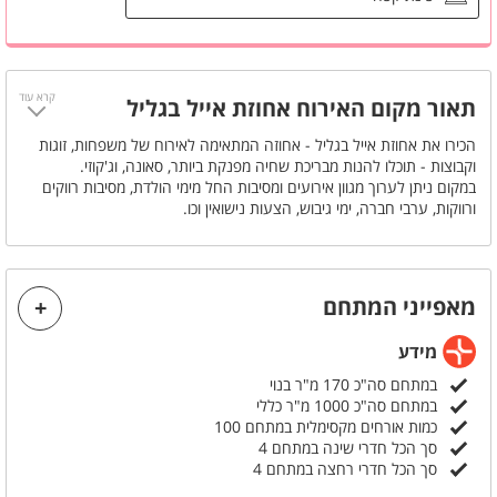
חניה פרטית
מטבחון
קרא עוד
מקרר קטן
תאור מקום האירוח אחוזת אייל בגליל
מסך LCD
הכירו את אחוזת אייל בגליל - אחוזה המתאימה לאירוח של משפחות, זוגות
וקבוצות - תוכלו להנות מבריכת שחיה מפנקת ביותר, סאונה, וג'קוזי.
מזגן
במקום ניתן לערוך מגוון אירועים ומסיבות החל מימי הולדת, מסיבות רווקים
ארונות לאחסון
ורווקות, ערבי חברה, ימי גיבוש, הצעות נישואין וכו.
האירוח במתחם ללא לינה מותאם עד 100 אורחים!
שידות לאחסון
במידה ותרצו לינה במתחם, הלינה מתאפשרת עד 30 אורחים בלבד
מהרו לשריין את החופשה/ אירוע הבא שלכם כבר היום!
חדר רחצה פרטי
מאפייני המתחם
מידע
במתחם סה"כ 170 מ"ר בנוי
במתחם סה"כ 1000 מ"ר כללי
כמות אורחים מקסימלית במתחם 100
סך הכל חדרי שינה במתחם 4
סך הכל חדרי רחצה במתחם 4