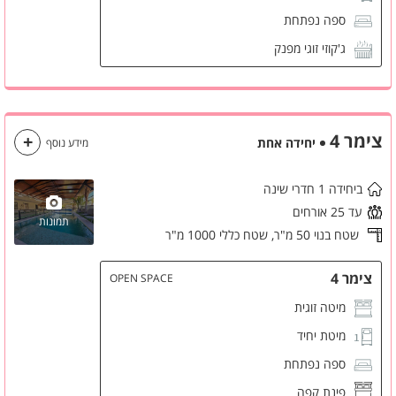
ספה נפתחת
ג'קוזי זוגי מפנק
פינת קפה
חניה פרטית
מטבחון
צימר 4
יחידה אחת
מידע נוסף
מקרר קטן
ביחידה 1 חדרי שינה
מסך LCD
עד 25 אורחים
מזגן
תמונות
שטח בנוי 50 מ"ר,
שטח כללי 1000 מ"ר
ארונות לאחסון
שידות לאחסון
צימר 4
OPEN SPACE
חדר רחצה פרטי
מיטה זוגית
מיטת יחיד
ספה נפתחת
פינת קפה