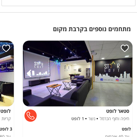
מידע כללי
חניה פרטית
חניה חינם
מפואר
מכבדים שוברי מילואים
מתחמים נוספים בקרבת מקום
משחקי שולחן
שולחן סנוקר
שולחן פינג פונג
חדרי רחצה
חדר רחצה
אבזור בחדרים
מיטה זוגית
סטאר לופט
לופט 
חיפה וחוף הכרמל
נשר
1 לופט
קריות
לופט
3 לופטים
עד
40
אורחים
עד
80