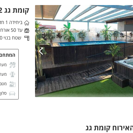
קומת גג 2
ביחידה 1 חדרי שינה
עד 50 אורחים
שטח בנוי 80 מ"ר,
המתחם
מערכ
מער
מטבח
סלון
מסך CD
אירוח קומת גג