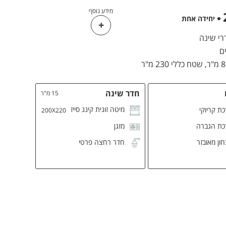
מידע נוסף
יחידה אחת
שטח כללי 230 מ"ר
חדר שינה
15 מ"ר
מיטה זוגית קינג סייז
ת קריוקי
200X220
כת הגברה
מזגן
ון מאובזר
חדר רחצה פרטי
L