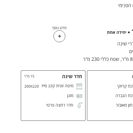
הפנימי
מידע נוסף
יחידה אחת
שטח כללי 230 מ"ר
חדר שינה
15 מ"ר
מיטה זוגית קינג סייז
ת קריוקי
200X220
כת הגברה
מזגן
ון מאובזר
חדר רחצה פרטי
L