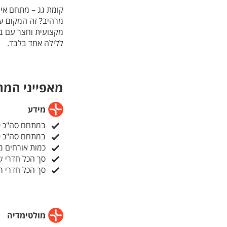
קומת גג – מתחם אירו
מרהיב? זה המקום עב
מקצועית וחצר עם ברי
ללילה אחד בלבד.
מאפייני המ
מידע
במתחם סה"כ 160 מ"ר בנוי
במתחם סה"כ 230 מ"ר כללי
כמות אורחים מק
סך הכל חדרי ש
סך הכל חדרי ר
מולטימדיה