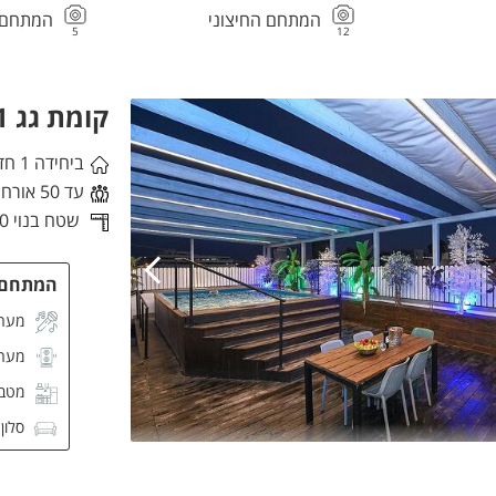
המתחם החיצוני
המתחם 
5
12
קומת גג 1
ביחידה 1 חדרי שינה
עד 50 אורחים
שטח בנוי 80 מ"ר,
המתחם
מערכ
מער
מטבח
סלון
מסך CD