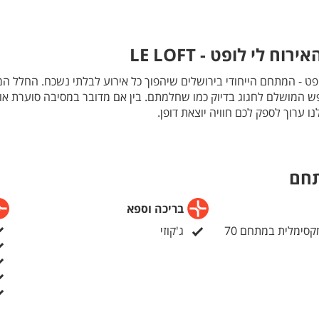
מזגן
ח לי לופט - LE LOFT
ופט - המתחם הייחודי בירושלים שיהפוך כל אירוע לבלתי נשכח. החלל המ
 המושלם לחגוג בדיוק כמו שחלמתם. בין אם מדובר במסיבה סוערת או 
 ערוך לספק לכם חוויה יוצאת דופן.
ם מרווחת שתאפשר לכם לרקוד עד אור הבוקר, לצד פינות ישיבה נעימות
חוויה, המקום מצויד במערכות הגברה ותאורה מקצועיות. הפינוק המוש
פנק, ולמי שמחפש עוד אקשן - שולחן סנוקר מקצועי מחכה לכם. המתחם 
תחם
בריכה וספא
קסימלית במתחם 70
ג'קוזי