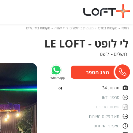
ראשי
מקומות במרכז
מקומות בירושלים והרי יהודה
מקומות בירושלים
לי לופט - LE LOFT
ירושלים
לופט
Whatsapp
תמונות 34
סרטון וידאו
זמינות ומחירים
תאור מקום האירוח
מאפייני המתחם