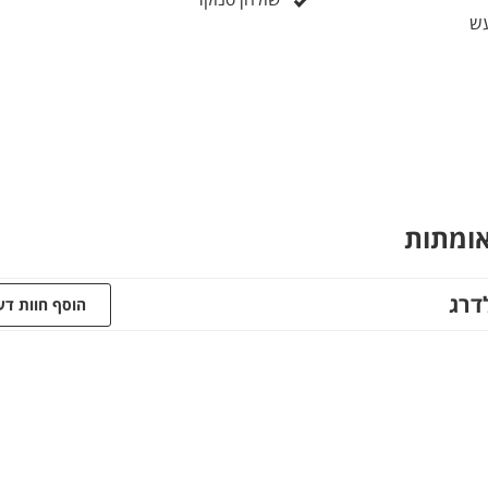
עש
אומתות
דרג
הוסף חוות ד