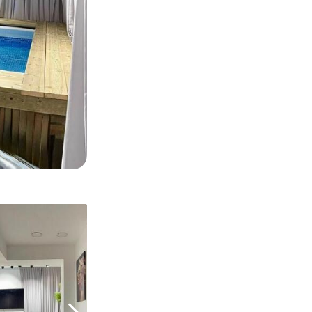
1/
25