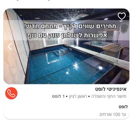
אינפיניטי לופט
מישור החוף והשפלה
ראשון לציון
1 לופט
לופט
עד
100
אורחים