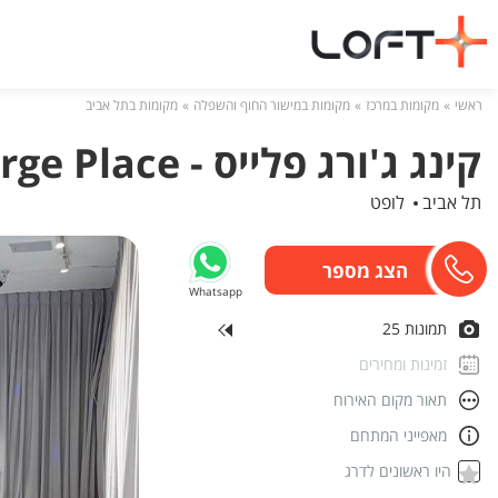
ראשי
מקומות במרכז
מקומות במישור החוף והשפלה
מקומות בתל אביב
קינג ג'ורג פלייס - King George Place
תל אביב
לופט
Whatsapp
תמונות 25
זמינות ומחירים
תאור מקום האירוח
מאפייני המתחם
היו ראשונים לדרג