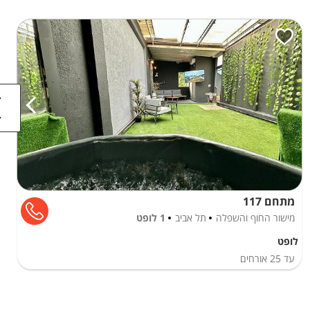
מתחם 117
מישור החוף והשפלה
תל אביב
1 לופט
לופט
עד
25
אורחים