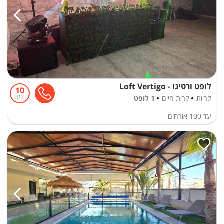
לופט ורטיגו - Loft Vertigo
10
קריות
קרית חיים
1 לופט
1
עד
100
אורחים