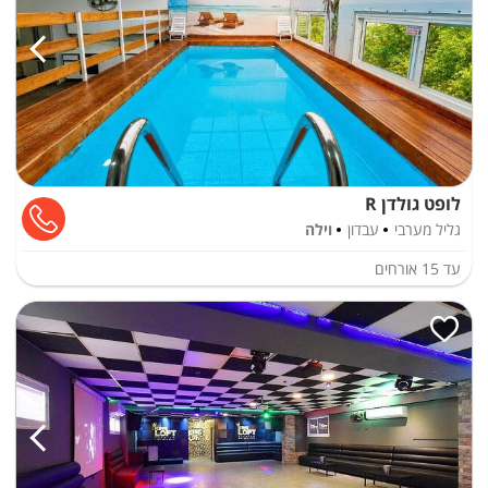
לופט גולדן R
גליל מערבי
עבדון
וילה
עד
15
אורחים