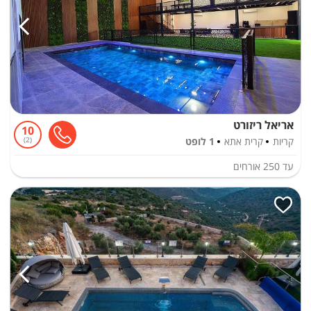
אריאל ריזורט
10
קריות
קרית אתא
1 לופט
2
עד
250
אורחים