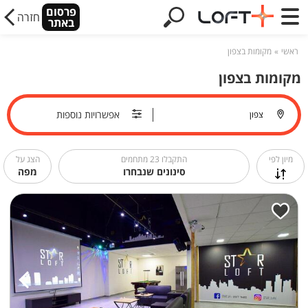
פרסום
חזרה
באתר
ראשי
מקומות בצפון
מקומות בצפון
אפשרויות נוספות
מיון לפי
התקבלו
23
מתחמים
הצג על
סינונים שנבחרו
מפה