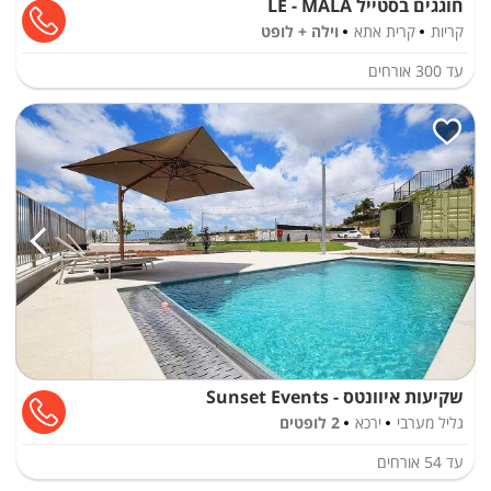
חוגגים בסטייל LE - MALA
קריות
קרית אתא
וילה + לופט
עד
300
אורחים
שקיעות איוונטס - Sunset Events
גליל מערבי
ירכא
2 לופטים
עד
54
אורחים