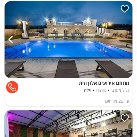
מתחם אירועים אלון וזית
גליל מערבי
נווה זיו
וילה
עד
20
אורחים