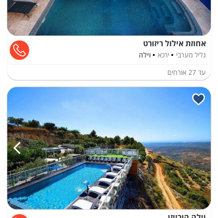
אחוזת אילול ריזורט
גליל מערבי
ירכא
וילה
עד
27
אורחים
וילה הורייזן