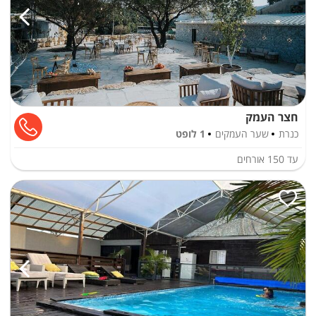
חצר העמק
כנרת
שער העמקים
1 לופט
עד
150
אורחים