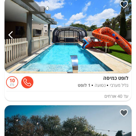
לופט כמיסה
10
גליל מערבי
נטועה
1 לופט
1
עד
40
אורחים