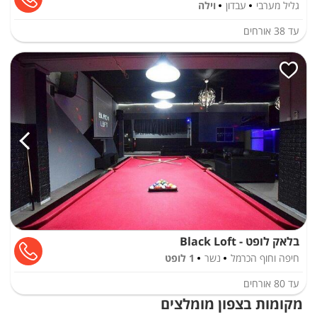
גליל מערבי
עבדון
וילה
עד
38
אורחים
בלאק לופט - Black Loft
חיפה וחוף הכרמל
נשר
1 לופט
עד
80
אורחים
מקומות בצפון מומלצים