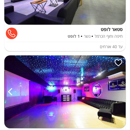
סטאר לופט
חיפה וחוף הכרמל
נשר
1 לופט
עד
40
אורחים