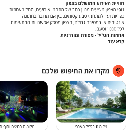
חוויית האירוע המושלם בצפון
נופי הצפון מציעים מגוון רחב של מתחמי אירועים, החל מאחוזות
כפריות ועד למתחמי טבע קסומים. בין אם מדובר בחתונה
אינטימית או במסיבה גדולה, הצפון מספק אפשרויות המתאימות
לכל סגנון וטעם.
אחוזות הגליל - מסורת ומודרניות
קרא עוד
האחוזות הגליליות משלבות את הקסם ההיסטורי עם נוחות
עכשווית. מתחמים אלו שוכנים בין כרמי זיתים וגפנים, מציעים נוף
פנורמי מרהיב ומתאימים לאירועים גדולים. המתחמים כוללים גני
אירועים מעוצבים, אולמות מקורים לחורף ומערכות טכניות
מתקדמות.
מקדו את החיפוש שלכם
קסם הכנרת
אירוע על שפת הכנרת מספק חוויה בלתי נשכחת. מתחמי
האירועים לצד האגם משלבים את כחול המים עם שקיעות
מרהיבות, מציעים אפשרות לטקסים על החוף וחגיגה באולם או
תחת כיפת השמיים. הנוף הטבעי מספק תפאורה מושלמת
לצילומים.
יערות הגליל - חתונות טבע
חתונות יער מציעות אווירה אינטימית וייחודית. המתחמים
הטבעיים מאפשרים עיצוב מינימליסטי המשתלב עם הסביבה,
מקומות בגליל מערבי
מקומות בחיפה וחוף ה