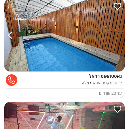
גאסטהאוס רויאל
קריות
קרית אתא
וילה
עד
20
אורחים