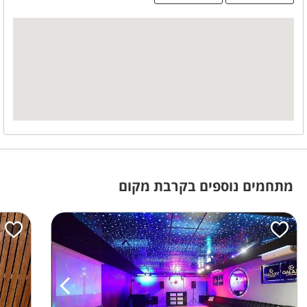
כיבוד קל
שולחן שוק
דיג'י
צלם מגנטים
עיצוב בלונים
אבזור מטבח
תמי 4
מקרר
מיקרוגל
כיור
מידע כללי
נגישות לנכים
מתחמים נוספים בקרבת מקום
משחקי שולחן
שולחן סנוקר