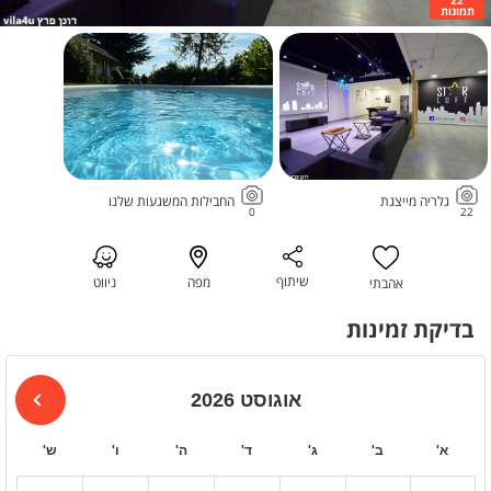
תמונות
גלריה מייצגת
החבילות המשגעות שלנו
0
22
שיתוף
מפה
ניווט
אהבתי
בדיקת זמינות
אוגוסט 2026
א'
ב'
ג'
ד'
ה'
ו'
ש'