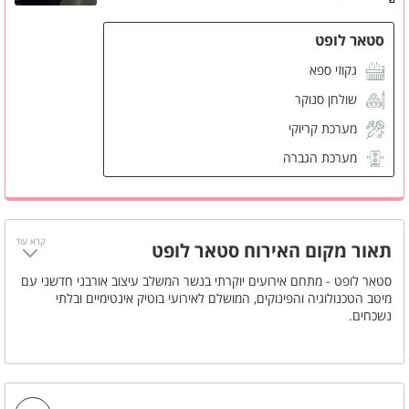
סטאר לופט
גקוזי ספא
שולחן סנוקר
מערכת קריוקי
מערכת הגברה
מקרן
מזגן
קרא עוד
תאור מקום האירוח סטאר לופט
סטאר לופט - מתחם אירועים יוקרתי בנשר המשלב עיצוב אורבני חדשני עם
מיטב הטכנולוגיה והפינוקים, המושלם לאירועי בוטיק אינטימיים ובלתי
נשכחים.
בואו להגשים את חלום האירוע שלכם במקום שנבנה במיוחד בשבילכם, עם
תשומת לב לכל פרט ופרט שיהפוך את החוויה שלכם למושלמת. צוות המקום
המקצועי והמסור שלנו ילווה אתכם משלב התכנון ועד לרגע האחרון, כדי
להבטיח שהאירוע שלכם יהיה בדיוק כפי שחלמתם. האווירה הייחודית