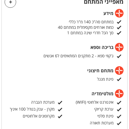
מאפייני המתחם
והעיצוב המוקפד יוצרים את המסגרת המושלמת לאירוע הבלתי נשכח
שלכם.
מידע
במתחם סה"כ 140 מ"ר כללי
כמות אורחים מקסימלית במתחם 40
סך הכל חדרי שינה במתחם 1
בריכה וספא
ג'קוזי ספא - 2 מתקנים המתאימים ל6 אנשים
מתחם חיצוני
פינת מנגל
מולטימדיה
אינטרנט אלחוטי (WIFI)
מערכת הגברה
ערכת קריוקי
מקרן - ענק בגודל 100 אינץ'
פינת סלפי
מקרופונים אלחוטיים
מערכות תאורה