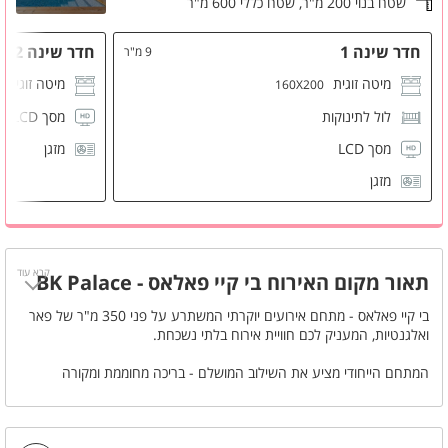
שטח בנוי 200 מ"ר,
שטח כללי 600 מ"ר
חדר שינה 1
חדר שינה 2
9 מ"ר
מיטה זוגית
מיטה זוגית
160X200
לול לתינוקות
מסך LCD
מסך LCD
מזגן
מזגן
קרא עוד
תאור מקום האירוח בי קיי פאלאס - BK Palace
בי קיי פאלאס - מתחם אירועים יוקרתי המשתרע על פני 350 מ"ר של פאר
ואלגנטיות, המעניק לכם חוויית אירוח בלתי נשכחת.
המתחם הייחודי מציע את השילוב המושלם - בריכה מחוממת ומקורה
הפעילה בכל עונות השנה, מתחם חוץ מפנק וחללי פנים מרווחים המעוצבים
בטוב טעם. כל פרט במקום תוכנן בקפידה כדי ליצור אווירה מושלמת לכל סוג
של אירוע.