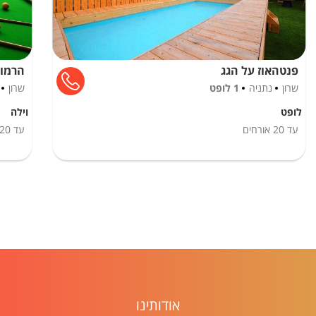
אבזור בחדרים
מיטה זוגית
פנטהאוז על הגג
הרמונ
שרון
נתניה
1 לופט
שרון
לופט
וילה
עד
20
אורחים
עד
20
אודותינו