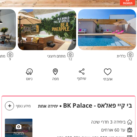
תמונות
כללית
מתחם חיצוני
מתח
9
12
12
שיתוף
מפה
ניווט
אהבתי
בי קיי פאלאס - BK Palace
יחידה אחת
מידע נוסף
ביחידה 3 חדרי שינה
עד 60 אורחים
תמונות