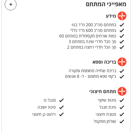
מאפייני המתחם
בין אם אתם מתכננים מסיבה אינטימית או אירוע משפחתי, הציוד הטכנולוגי
המתקדם והמתקנים המגוונים שלנו יהפכו את האירוע שלכם לחוויה שתיזכר
מידע
לשנים רבות. בואו לגלות איך החלום שלכם הופך למציאות מרהיבה בבי קיי
פאלאס.
במתחם סה"כ 200 מ"ר בנוי
במתחם סה"כ 600 מ"ר כללי
כמות אורחים מקסימלית במתחם 60
סך הכל חדרי שינה במתחם 3
סך הכל חדרי רחצה במתחם 2
בריכה וספא
בריכת שחייה מחוממת ומקורה
ג'קוזי ספא מחומם - ל- 8 אנשים
מתחם חיצוני
פינות שיזוף
מנגל גז
פינת מנגל
פינת ישיבה
מטבח חיצוני
ריהוט גן חיצוני
שולחן מתקפל