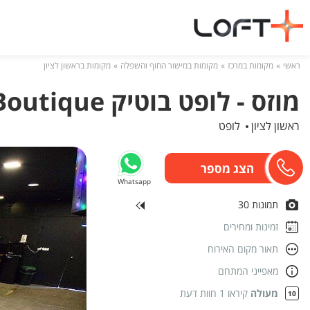
ראשי
מקומות במרכז
מקומות במישור החוף והשפלה
מקומות בראשון לציון
מוזס - לופט בוטיק Moses Loft Boutique
ראשון לציון
לופט
Whatsapp
תמונות 30
זמינות ומחירים
תאור מקום האירוח
מאפייני המתחם
מעולה
קיראו 1 חוות דעת
10