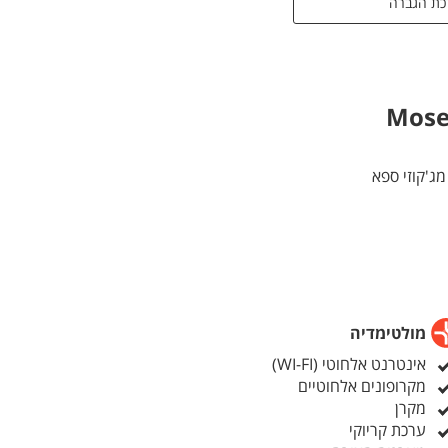
כת הגברה
ר
ן
 ישיבה
שירותים
ג'קוזי ספא
ת עם שני
ינת עישון
רוע
מולטימדיה
אינטרנט אלחוטי (WI-FI)
מקרופונים אלחוטיים
מקרן
ערכת קריוקי