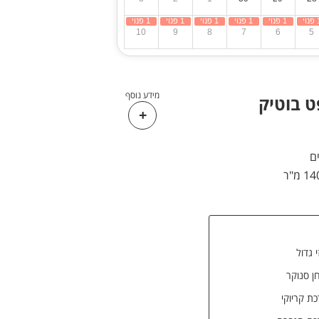
10
9
8
7
6
5
מידע נוסף
ט בוטיק
י גדול
ן סנוקר
ת קריוקי