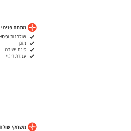
30 אורחים רק 3000 ש"ח ודיג'יי מתנה
כל אדם נוסף 70 ש"ח
חבילת ימי הולדת 
מתחם פנימי
שעות 16:00 עד 20:00
רק ב- 799 ש"ח
שולחנות וכיסא
מזגן
אטרקציות לאירועים
פינת ישיבה
שולחן שוק ב85 שח לאדם
עמדת דיגיי
דיג'יי עד 30 איש 1300 ש"ח
משחקי שולחן