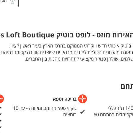
מער
מקר
מקר
מזגן
וזס - לופט בוטיק Moses Loft Boutique
פינת
 בוטיק איכותי חדש ויוקרתי הממוקם במרכז הארץ בעיר ראשון לציון.
חדר 
ורת מועדונים הכוללת לייזרים מרהיבים שיוצרים אווירה קסומה! תיהנו מ
שלמים, שולחן סנוקר מקצועי לתחרויות מהנות בין החברים.
ציוד הבידור שלנו כולל מקרן ענק 160 אינץ', ערכת קריוקי איכותית ומערכת שמע עוצמתי
בטיחו חוויה מוזיקלית מושלמת.
 עם פינות ישיבה נעימות, וכולל גם חצר קטנה ואינטימית המיועדת לפ
תחם
חגוג יום הולדת בסטייל, מסיבת בוטיק יוקרתית, ערב גיבוש מגבש או אי
ימו ושריינו תאריך לאירוע שלכם.
בריכה וספא
ג'קוזי ספא מחומם ומקורה - עד 10
 איש - תקבלו דיג'יי מתנה
קסימלית במתחם 60
רוחצים
 מחבילות מסיבות באמצע שבוע (לא כולל חגים ואת חודשי הקיץ)