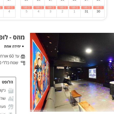
4
5
4
3
2
1
31
30
מוזס - לופ
יחידה אחת
עד 60 אורחים
שטח כללי 140 מ"ר
הלופט
ג'קוז
שולח
מערכ