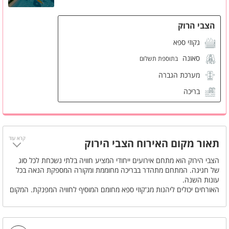
הצבי הרוק
גקוזי ספא
סאונה
בתוספת תשלום
מערכת הגברה
בריכה
בר עם כסאות בר
קרא עוד
תאור מקום האירוח הצבי הירוק
הצבי הירוק הוא מתחם אירועים ייחודי המציע חוויה בלתי נשכחת לכל סוג
של חגיגה. המתחם מתהדר בבריכה מחוממת ומקורה המספקת הנאה בכל
עונות השנה.
האורחים יכולים ליהנות מג'קוזי ספא מחומם המוסיף לחוויה המפנקת. המקום
מצויד במערכת שמע איכותית וציוד מתקדם להגברת האווירה החגיגית. בקיץ
המתחם יכול לארח עד 200 איש, בעוד בחורף הקיבולת היא עד 80 איש.
למזמינים אירוע במתחם הצבי הירוק - חבילת עיצוב המקום במתנה
לאורך כל חודשי השנה!