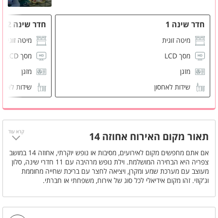
חדר שינה 1
חדר שינה 2
מיטה זוגית
מיטה זוגית
מסך LCD
מסך LCD
מזגן
מזגן
שידות לאחסון
שידות לאחס
חדר רחצה פרטי
חדר רחצה 
קרא עוד
תאור מקום האירוח אחוזה 14
אם אתם מחפשים מקום לאירועים, מסיבות או נופש יוקרתי, אחוזה 14 במושב
צפריה היא הבחירה המושלמת. וילת נופש מרהיבה עם 11 חדרי שינה, סלון
מעוצב עם מערכת שמע ומקרן, ויציאה לחצר עם בריכת שחייה מחוממת
וג'קוזי. זהו מקום אידיאלי לכל סוג של אירוח, משפחתי או חברתי.
במתחם קיים מבנה נוסף המשמש לעריכת שבתות חתן עם אופציית תוספת
חדרי שינה