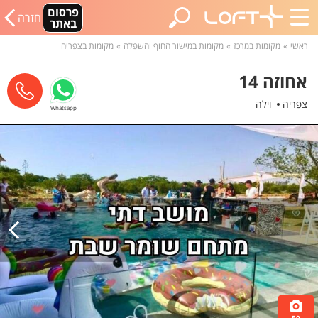
פרסום
חזרה
באתר
ראשי
מקומות במרכז
מקומות במישור החוף והשפלה
מקומות בצפריה
אחוזה 14
צפריה
וילה
Whatsapp
50