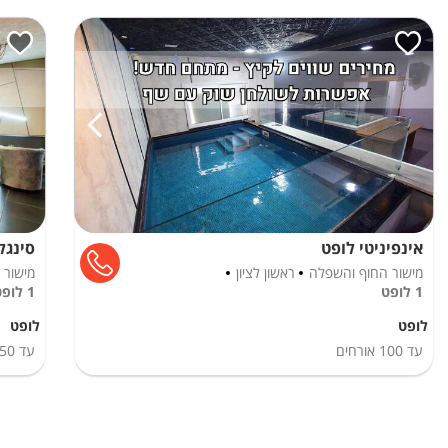
אינפיניטי לופט
סינגל
מישור החוף והשפלה
ראשון לציון
מישור 
1 לופט
1 לופט
לופט
לופט
עד
100
אורחים
עד
50