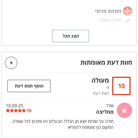
מתחם פנימי
מטבח מאובזר
פינת אוכל
פינת ישיבה
הצג הכל
קהל יעד
מסיבת שחרור
ועדי עובדים
חוות דעת מאומתות
מסיבות סיום
מסיבת גיוס
אירועי חברה
מתאים לאירועים
משפחות
ימי הולדת
מעולה
10
הוסף חוות דעת
מסיבות הפתעה
הצעות נישואין
4
חוות דעת
חתונות
שבתות חתן
קבוצות
אודל
10.09.25
א
10
ממליצה
ניתן להוסיף בתוספת תשלום
תודה על שירות יוצא מן הכלל! הבעלים היו זמינים לכל שאלה.
המקום נקי ומטופח להפליא
א. בוקר מפנקת
עיצוב המקום