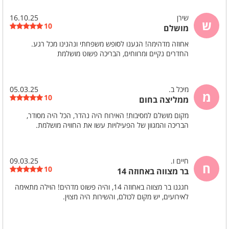
טיפולי ספא
שירן
16.10.25
ש
10
מושלם
אבזור מטבח
כיריים חשמליות
מיקרוגל
אחוזה מדהימה! הגענו לסופש משפחתי ונהנינו מכל רגע.
החדרים נקיים ומרווחים, הבריכה פשוט מושלמת
תנור אפייה
מקרר
מכונת אספרסו
קומקום חשמלי
מיכל ב.
05.03.25
מ
מידע כללי
10
ממליצה בחום
ללא הגבלת רעש
מפואר
מקום מושלם למסיבות! האירוח היה נהדר, הכל היה מסודר,
ללא לינה
חניה פרטית
הבריכה והמגוון של הפעילויות עשו את החוויה מושלמת.
משחקי שולחן
חיים ו.
09.03.25
ח
שולחן סנוקר
10
בר מצווה באחוזה 14
שולחן פינג פונג
חגגנו בר מצווה באחוזה 14, והיה פשוט מדהים! הוילה מתאימה
לאירועים, יש מקום לכולם, והשירות היה מצוין.
חדרי רחצה
מקלחון