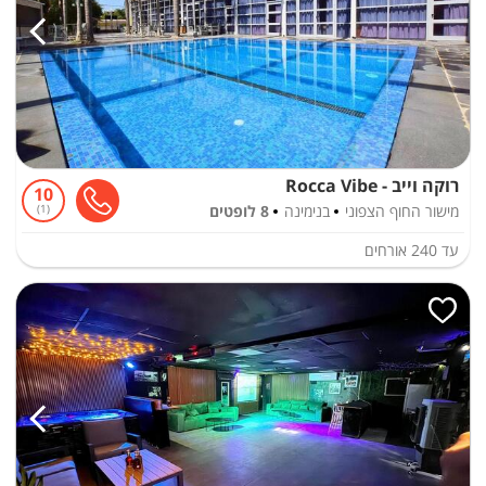
רוקה וייב - Rocca Vibe
10
מישור החוף הצפוני
בנימינה
8 לופטים
1
עד
240
אורחים