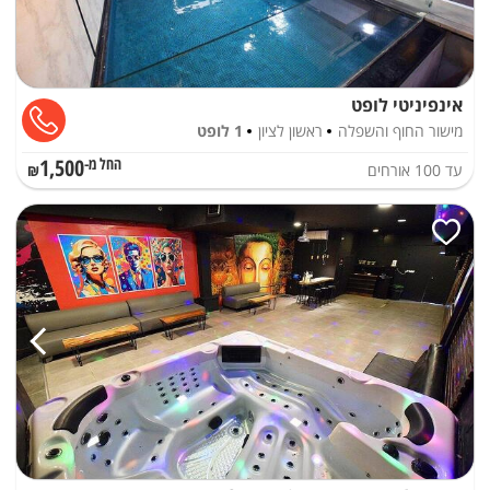
אינפיניטי לופט
מישור החוף והשפלה
ראשון לציון
1 לופט
1,500
עד
100
אורחים
החל מ-₪