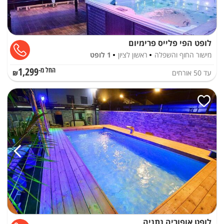
לופט הפי פלייס פרימיום
מישור החוף והשפלה
ראשון לציון
1 לופט
1,299
עד
50
אורחים
החל מ-₪
לופט אופוריה נתניה