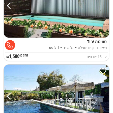
סוויטה TLV
מישור החוף והשפלה
תל אביב
1 לופט
1,500
עד
15
אורחים
החל מ-₪