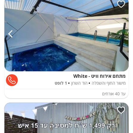
מתחם אירוח וויט - White
מישור החוף והשפלה
הוד השרון
1 לופט
עד
40
אורחים