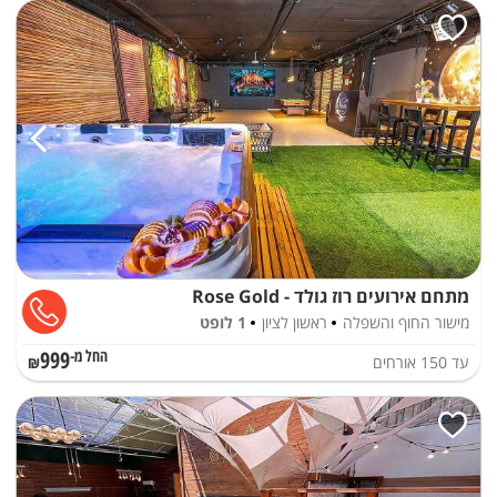
מתחם אירועים רוז גולד - Rose Gold
מישור החוף והשפלה
ראשון לציון
1 לופט
999
עד
150
אורחים
החל מ-₪