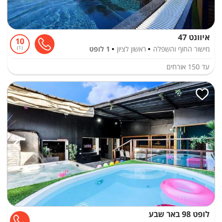
איוונט 47
10
מישור החוף והשפלה
ראשון לציון
1 לופט
1
עד
150
אורחים
לופט 98 באר שבע