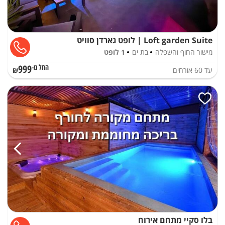
Loft garden Suite | לופט גארדן סוויט
מישור החוף והשפלה
בת ים
1 לופט
999
עד
60
אורחים
החל מ-₪
בלו סקיי מתחם אירוח