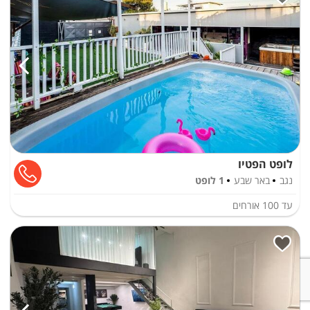
לופט הפטיו
נגב
באר שבע
1 לופט
עד
100
אורחים