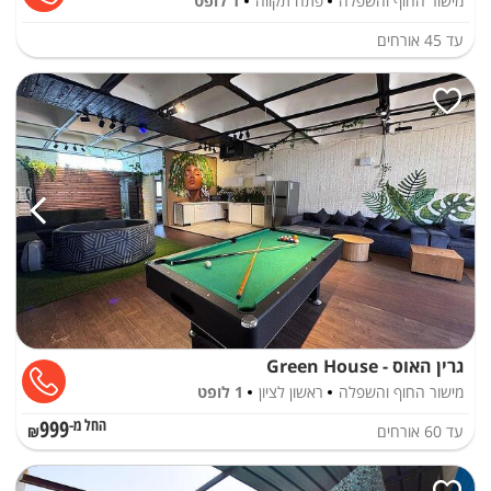
מישור החוף והשפלה
פתח תקווה
1 לופט
עד
45
אורחים
גרין האוס - Green House
מישור החוף והשפלה
ראשון לציון
1 לופט
999
עד
60
אורחים
החל מ-₪