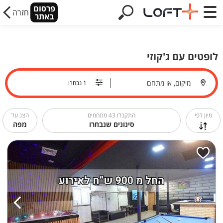
פרסום
חזרה
באתר
לופטים עם ג'קוזי
מיקום, או מתחם
מיון לפי
התקבלו
43
מתחמים
הצג על
סינונים שנבחרו
מפה