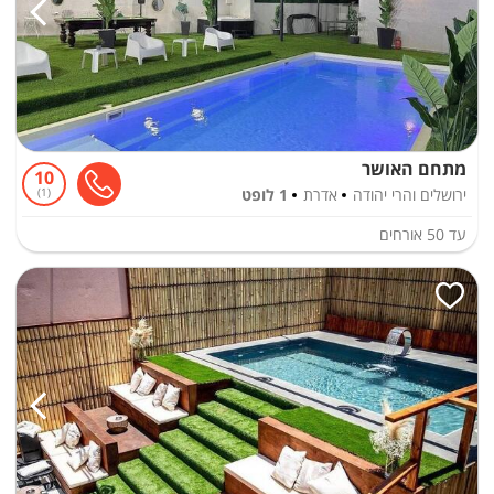
מתחם האושר
10
ירושלים והרי יהודה
אדרת
1 לופט
1
עד
50
אורחים