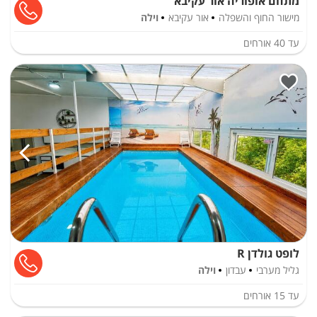
מתחם אופוריה אור עקיבא
מישור החוף והשפלה
אור עקיבא
וילה
עד
40
אורחים
לופט גולדן R
גליל מערבי
עבדון
וילה
עד
15
אורחים