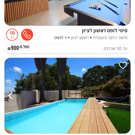
סיטי לופט ראשון לציון
10
מישור החוף והשפלה
ראשון לציון
1 לופט
2
900
עד
50
אורחים
החל מ-₪