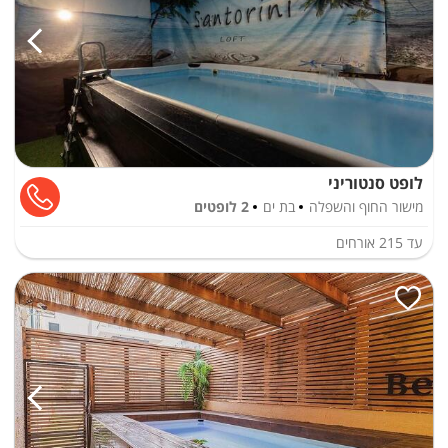
לופט סנטוריני
מישור החוף והשפלה
בת ים
2 לופטים
עד
215
אורחים