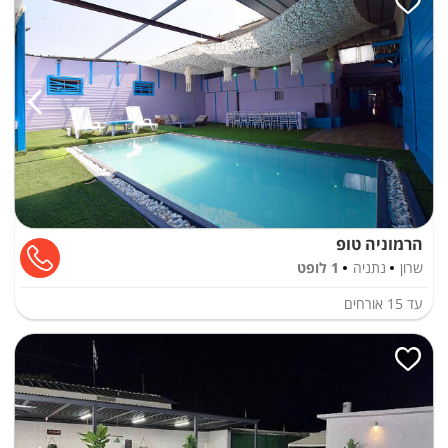
הרמוניה טופ
שרון
נתניה
1 לופט
עד
15
אורחים