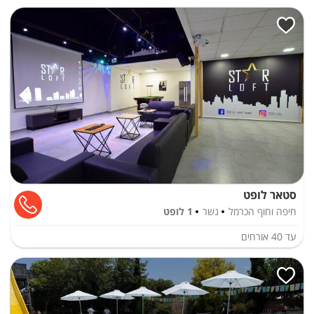
סטאר לופט
חיפה וחוף הכרמל
נשר
1 לופט
עד
40
אורחים