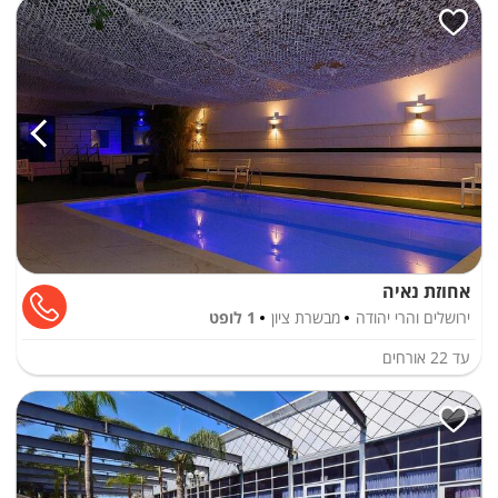
אחוזת נאיה
ירושלים והרי יהודה
מבשרת ציון
1 לופט
עד
22
אורחים