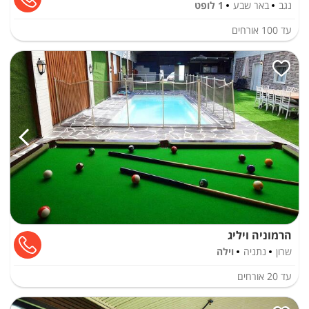
נגב
באר שבע
1 לופט
עד
100
אורחים
הרמוניה ויליג
שרון
נתניה
וילה
עד
20
אורחים