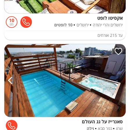
אקסיטו לופט
10
ירושלים והרי יהודה
ירושלים
10 לופטים
2
עד
215
אורחים
סאנרייז על גג העולם
שרון
כפר סבא
וילה