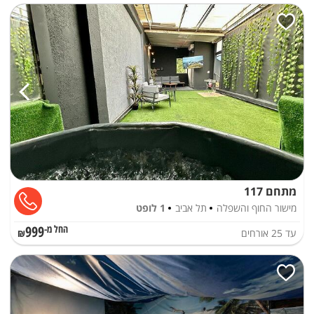
מתחם 117
מישור החוף והשפלה
תל אביב
1 לופט
999
עד
25
אורחים
החל מ-₪