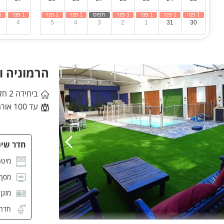
4
5
4
3
2
1
31
30
הרמוניה וי
ביחידה 2 חדרי שינה
עד 100 אורחים
חדר שינה
מיטה
מסך CD
מזגן
חדר 