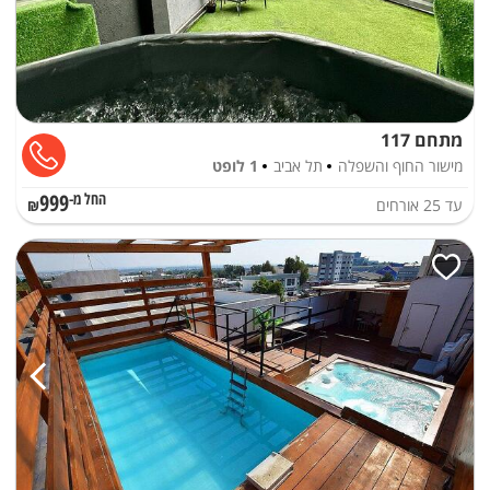
מתחם 117
מישור החוף והשפלה
תל אביב
1 לופט
999
עד
25
אורחים
החל מ-₪