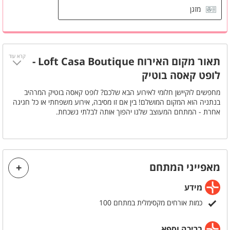
מזגן
פינת ישיבה
קרא עוד
תאור מקום האירוח Loft Casa Boutique -
לופט קאסה בוטיק
מחפשים לוקיישן חלומי לאירוע הבא שלכם? לופט קאסה בוטיק המרהיב
בנתניה הוא המקום המושלם! בין אם זו מסיבה, אירוע משפחתי או כל חגיגה
אחרת - המתחם המעוצב שלנו יהפוך אותה לבלתי נשכחת.
המתחם ממוקם בנתניה וכולל בריכת שחייה מפנקת, מערכת שמע איכותית,
פינות ישיבה מעוצבות, מדשאות ירוקות, בר אלכוהול וחניה נוחה לאורחים.
להשלמת החוויה, ניתן להזמין בתוספת תשלום חבילות אלכוהול ועיצוב
מתחם מותאם אישית. עם קיבולת של עד 100 איש, זה המקום האידיאלי
מאפייני המתחם
לכל אירוע אינטימי.
מידע
אל תפספסו את מבצע החורף המיוחד שלנו - רק 1,999 ₪ למסיבה באמצע
שבוע (לא כולל חגים)! צרו קשר עוד היום והפכו את החלום למציאות.
כמות אורחים מקסימלית במתחם 100
בריכה וספא