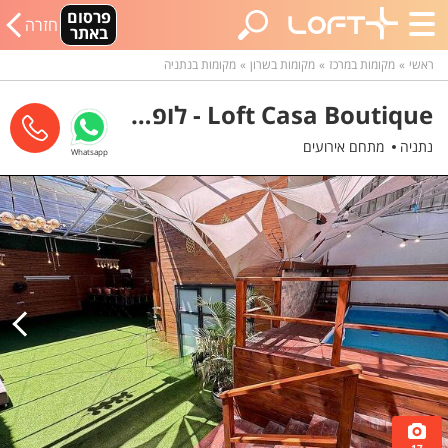
פרסום
חזרה
באתר
ראשי
מקומות במרכז
מקומות בשרון
מקומות בנתניה
Loft Casa Boutique - לופט קאסה בוטיק
נתניה
מתחם אירועים
Whatsapp
17