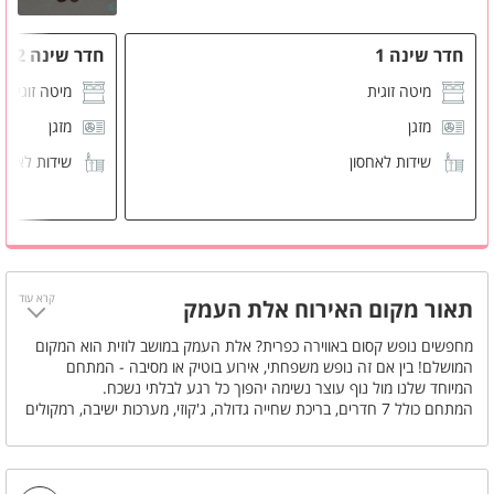
חדר שינה 1
חדר שינה 2
מיטה זוגית
מיטה זוגית
מזגן
מזגן
שידות לאחסון
שידות לאחס
קרא עוד
תאור מקום האירוח אלת העמק
מחפשים נופש קסום באווירה כפרית? אלת העמק במושב לוזית הוא המקום
המושלם! בין אם זה נופש משפחתי, אירוע בוטיק או מסיבה - המתחם
המיוחד שלנו מול נוף עוצר נשימה יהפוך כל רגע לבלתי נשכח.
המתחם כולל 7 חדרים, בריכת שחייה גדולה, ג'קוזי, מערכות ישיבה, רמקולים
חיצוניים ומטבח חיצוני עם מנגל. הילדים ייהנו מבית עץ וטניס שולחן. יש
אפשרות לינה עד 35 איש ואירוח עד 60 איש. במושב תמצאו מכולת ובית
כנסת, ומגוון מסלולי טיול ואופניים בסביבה. שימו לב להגבלות הרעש: עד
19:00 בימים א'-ד', עד 23:00 בימי ה' ומוצ"ש. לא ניתן להפעיל מוזיקה או