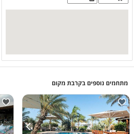
ניתן להוסיף בתוספת תשלום
שף פרטי
אבזור מטבח
כיריים גז
כיור
מיקרוגל
תמי 4
תנור אפייה
מקרר
מידע כללי
חניה פרטית
מתחמים נוספים בקרבת מקום
משחקי שולחן
שולחן פינג פונג
חדרי רחצה
מקלחון