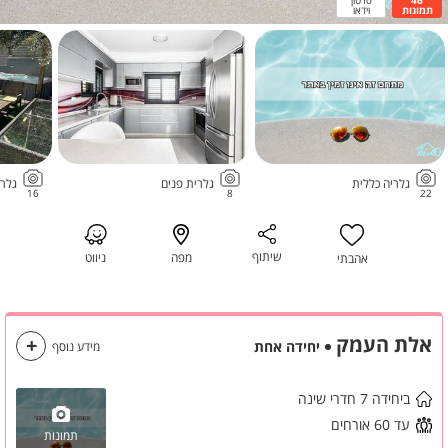
תמונות
וידאו
גלריה כללית
גלרית פנים
גלרי
16
8
22
שיתוף
מפה
ניווט
אהבתי
אלת העמק
יחידה אחת
מידע נוסף
ביחידה 7 חדרי שינה
עד 60 אורחים
תמונות