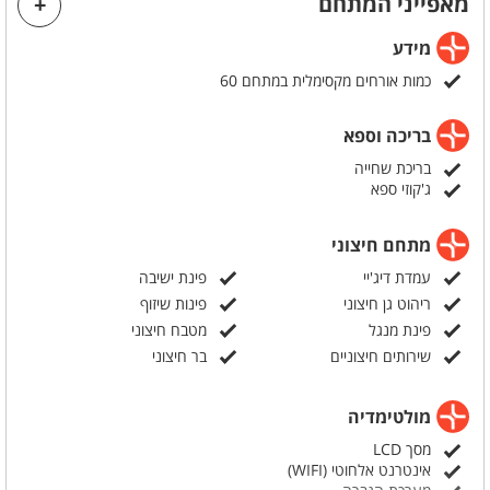
מאפייני המתחם
ההצעה תקפה בחודשים אפריל ומאי 2025, ימים א'-ד'.
כמו כן, ניתן להזמין חבילות הכל כלול עם עיצוב יוקרתי ופריטים מיוחדים כמו
מידע
שולחן שוק חם ודיג'יי מקצועי.
כמות אורחים מקסימלית במתחם 60
בריכה וספא
בריכת שחייה
ג'קוזי ספא
מתחם חיצוני
עמדת דיג'יי
פינת ישיבה
ריהוט גן חיצוני
פינות שיזוף
פינת מנגל
מטבח חיצוני
שירותים חיצוניים
בר חיצוני
מולטימדיה
מסך LCD
אינטרנט אלחוטי (WIFI)