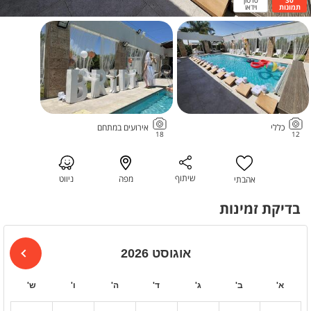
תמונות
וידאו
כללי
אירועים במתחם
18
12
שיתוף
מפה
ניווט
אהבתי
בדיקת זמינות
אוגוסט 2026
א'
ב'
ג'
ד'
ה'
ו'
ש'