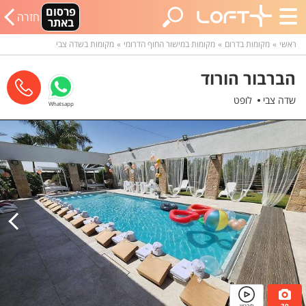
פרסום
חזרה
באתר
ראשי
מקומות בדרום
מקומות במישור החוף הדרומי
מקומות בשדה צבי
הברבור הורוד
שדה צבי
לופט
Whatsapp
30
סרטון