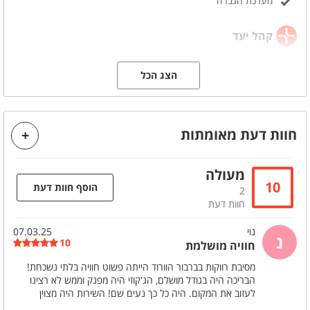
מערכת הגברה
קהל יעד
מתאים לאירועים
מסיבות סיום
מסיבת גיוס
אירועי חברה
הצג הכל
מסיבת שחרור
ועדי עובדים
ימי כיף
ערבי גיבוש
ימי הולדת
מסיבות הפתעה
חוות דעת מאומתות
מסיבת רווקות
הצעות נישואין
בר/ ת מצווה
קבוצות
מעולה
10
הוסף חוות דעת
2
ניתן להוסיף בתוספת תשלום
חוות דעת
חבילות אלכוהול
שולחן מתוקים
נוי
07.03.25
עיצוב המקום
שולחן שוק
נ
10
חוויה מושלמת
חבילות למסיבות רווקות
דיג'י
כיבוד קל
מסיבת רווקות בברבור הוורוד הייתה פשוט חוויה בלתי נשכחת!
הבריכה היה בגודל מושלם, הג'קוזי היה מפנק וממש לא רצינו
לעזוב את המקום. היה כל כך נעים שם! השירות היה מצוין
אבזור מטבח