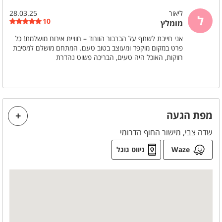
כיריים גז
מיקרוגל
ליאור
28.03.25
ל
10
תנור אפייה
מקרר
מומלץ
אני חייבת לשתף על הברבור הוורוד – חוויית אירוח מושלמת! כל
פרט במקום מוקפד ומעוצב בטוב טעם. המתחם מושלם למסיבת
מידע כללי
רווקות, האוכל היה טעים, הבריכה פשוט נהדרת
ללא הגבלת רעש
ללא לינה
מפת הגעה
שדה צבי, מישור החוף הדרומי
Waze
ניווט גוגל