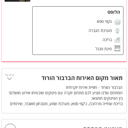
הלופט
גקוזי ספא
מערכת הגברה
בריכה
פינת מנגל
קרא עוד
תאור מקום האירוח הברבור הורוד
הברבור הוורוד - חוויית אירוח יוקרתית
המתחם שלנו מציע לכם מתחם יוקרה עם פינוקים שיבטיחו אירוע מושלם!
בין הפינוקים תמצאו:
בריכת שחייה מרהיבה, ג'קוזי ספא, מערכת שמע, מטבחון מאובזר, שירותים
מפוארים ועוד. המתחם מתאים למסיבות רווקות, רווקים, ימי הולדת ועוד.
לכבוד 10 שנים של הפקות:
רק 2,000 ש"ח למסיבת רווקות עד 10 משתתפות! המחיר כולל עיצוב
המקום ודיג'יי.