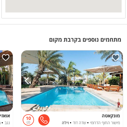
מתחמים נוספים בקרבת מקום
מונקאטה
אואזי
10
מישור החוף הדרומי
שדה דוד
וילה
2
נגב
ב