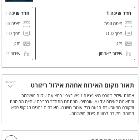
חדר שינה 1
חדר שינה 2
מיטה זוגית
מיטה זוגית
מסך LCD
מסך LCD
מזגן
מזגן
שידות לאחסון
שידות לאחס
חדר רחצה משותף
חדר רחצה 
קרא עוד
תאור מקום האירוח אחוזת אילול ריזורט
אחוזת אילול ריזורט היא פנינת נופש בצפון המציעה שלווה מושלמת
ומתאימה לאירוח עד 70 אורחים. המתחם מתהדר בבריכת שחייה מחוממת
ומקורה המאפשרת הנאה בכל עונות השנה. האורחים נהנים מג'קוזי ספא
מחומם ומקורה לחוויית פינוק מושלמת.
לנוחיות המשפחות, קיים מתחם משחקים מקורה לילדים. האירועים
והמסיבות מקבלים מימד נוסף עם מערכת הגברה איכותית. המתחם כולל
חמישה חדרי שינה מפנקים לאירוח לילה.
השילוב של מיקום, מתקנים ואווירה הופך כל אירוע לבלתי נשכח.