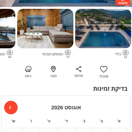
תמונות
כללי
המתחם הפנימי
המת
40
10
32
שיתוף
מפה
ניווט
אהבתי
בדיקת זמינות
אוגוסט 2026
א'
ב'
ג'
ד'
ה'
ו'
ש'