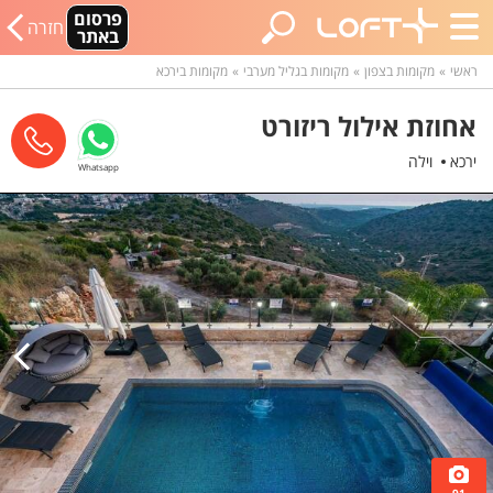
פרסום
חזרה
באתר
ראשי
מקומות בצפון
מקומות בגליל מערבי
מקומות בירכא
אחוזת אילול ריזורט
ירכא
וילה
Whatsapp
91