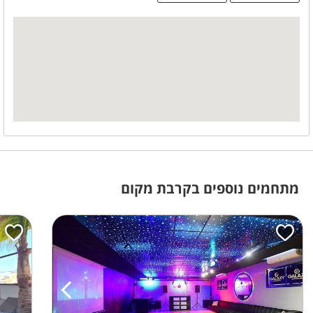
מידע כללי
מפואר
מכבדים שוברי מילואים
ללא הגבלת רעש
מבודדת
חניה פרטית
משחקי שולחן
שולחן סנוקר
שולחן פינג פונג
שולחן כדורגל
מתחמים נוספים בקרבת מקום
במיוחד לילדים
טרמפולינה