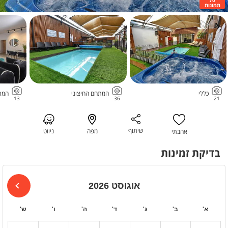
תמונות
כללי
המתחם החיצוני
המת
13
36
21
שיתוף
מפה
ניווט
אהבתי
בדיקת זמינות
אוגוסט 2026
א'
ב'
ג'
ד'
ה'
ו'
ש'