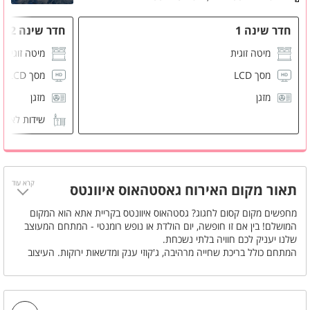
חדר שינה 1
חדר שינה 2
מיטה זוגית
מיטה זוגית
מסך LCD
מסך LCD
מזגן
מזגן
שידות לאחס
קרא עוד
תאור מקום האירוח גאסטהאוס איוונטס
מחפשים מקום קסום לחגוג? גסטהאוס איוונטס בקריית אתא הוא המקום
המושלם! בין אם זו חופשה, יום הולדת או נופש רומנטי - המתחם המעוצב
שלנו יעניק לכם חוויה בלתי נשכחת.
המתחם כולל בריכת שחייה מרהיבה, ג'קוזי ענק ומדשאות ירוקות. העיצוב
המוקפד של הבית והחצר יוצר אווירה ייחודית שתרצו לתעד בכל רגע. מיועד
לאירוח עד 100 איש.