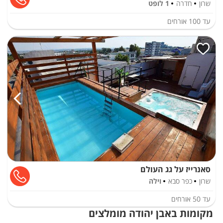
שרון
חדרה
1 לופט
עד
100
אורחים
סאנרייז על גג העולם
שרון
כפר סבא
וילה
עד
50
אורחים
מקומות באבן יהודה מומלצים