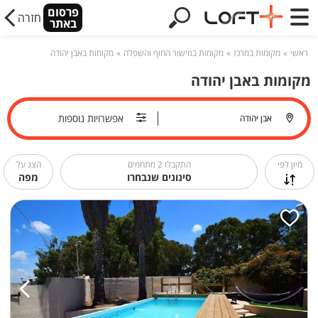
פרסום
חזרה
באתר
ראשי
מקומות במרכז
מקומות במישור החוף והשפלה
מקומות באבן יהודה
מקומות באבן יהודה
אפשרויות נוספות
מיון לפי
התקבלו
2
מתחמים
הצג על
סינונים שנבחרו
מפה