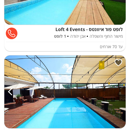
לופט פור איוונטס - Loft 4 Events
מישור החוף והשפלה
אבן יהודה
1 לופט
עד
70
אורחים