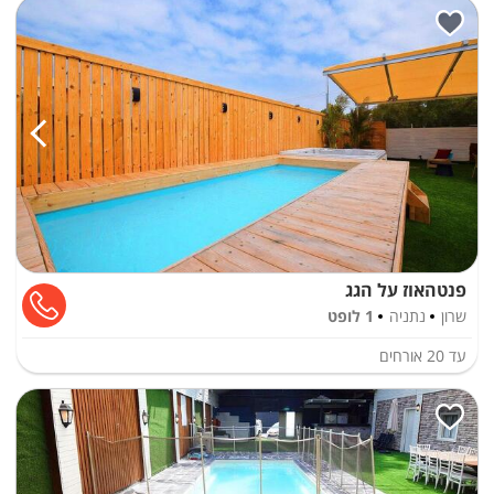
פנטהאוז על הגג
שרון
נתניה
1 לופט
עד
20
אורחים