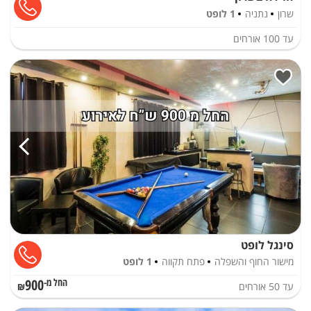
שרון
נתניה
1 לופט
עד
100
אורחים
סינגל לופט
מישור החוף והשפלה
פתח תקווה
1 לופט
900
עד
50
אורחים
החל מ-₪