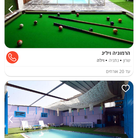
הרמוניה ויליג
שרון
נתניה
וילה
עד
20
אורחים