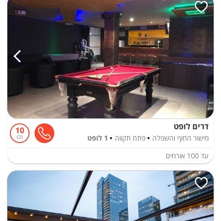
דרים לופט
10
מישור החוף והשפלה
פתח תקווה
1 לופט
2
עד
100
אורחים