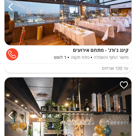
קינג ג'ורג' - מתחם אירועים
מישור החוף והשפלה
פתח תקווה
1 לופט
עד
100
אורחים