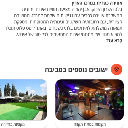
אווירה כפרית במרכז הארץ
בלב השרון הירוק, אבן יהודה מציעה חוויית אירוח ייחודית
המשלבת אווירה כפרית עם נגישות מושלמת למרכז. המושבה
הציורית, עם רחובותיה השקטים וגינותיה המטופחות, מספקת
תפאורה מושלמת לאירועים בלתי נשכחים. באתר לופט פלוס תוכלו
למצוא מגוון של מתחמי אירוח המתאימים לכל סוג של אירוע.
קרא עוד
נגישות מושלמת מכל מקום
המיקום האסטרטגי של אבן יהודה, בקרבת כביש החוף וכביש 4,
מבטיח גישה נוחה מכל אזור המרכז. האורחים שלכם ייהנו מחניה
זמינה ונוחה, ומהעובדה שהמקום נמצא במרחק נסיעה קצר הן
מתל אביב והן מנתניה. תחבורה ציבורית סדירה מקלה עוד יותר
ישובים נוספים בסביבה
על ההגעה למקום.
אווירה קסומה של השרון
אבן יהודה מצטיינת באווירה המיוחדת שהיא מציעה. השקט
והפרטיות המלאה, בשילוב עם הנוף הירוק והפסטורלי של השרון,
יוצרים תחושה של מפלט אמיתי מהמולת העיר. הסביבה הטבעית
והשקטה מספקת רקע מושלם לכל סוג של אירוע.
פעילויות ואטרקציות
אבן יהודה והאזור מציעים מגוון אפשרויות לשילוב פעילויות באירוע
שלכם. האזור עשיר במסעדות איכותיות, חנויות מעניינות
מקומות בפתח תקווה
מקומות בחדרה